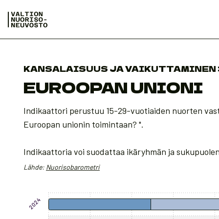
KANSALAISUUS JA VAIKUTTAMINEN 
EUROOPAN UNIONI
Indikaattori perustuu 15-29-vuotiaiden nuorten vas
Euroopan unionin toimintaan? ".
Indikaattoria voi suodattaa ikäryhmän ja sukupuole
Lähde:
Nuorisobarometri
Chart
2024
Bar chart with 5 data series.
The chart has 1 X axis displaying categories.