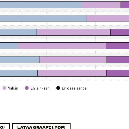
to 100.1.
Vähän
En lainkaan
En osaa sanoa
G)
LATAA GRAAFI (.PDF)