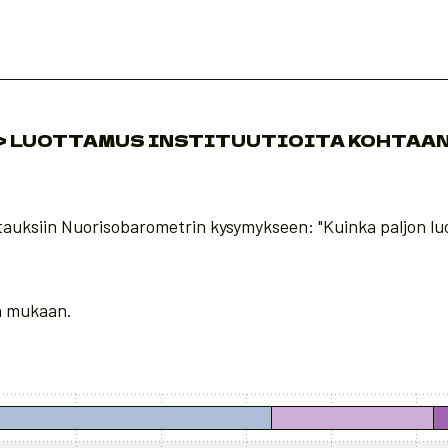
> LUOTTAMUS INSTITUUTIOITA KOHTAA
tauksiin Nuorisobarometrin kysymykseen: "Kuinka paljon lu
n mukaan.