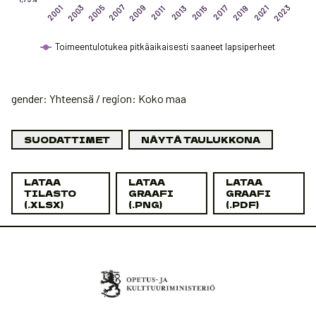
2005
2007
2009
2003
2023
2015
2001
2017
2019
2021
2013
2011
Toimeentulotukea pitkäaikaisesti saaneet lapsiperheet
End of interactive chart.
gender: Yhteensä / region: Koko maa
SUODATTIMET
NÄYTÄ TAULUKKONA
LATAA
LATAA
LATAA
TILASTO
GRAAFI
GRAAFI
(.XLSX)
(.PNG)
(.PDF)