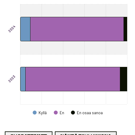
Chart
Bar chart with 3 data series.
The chart has 1 X axis displaying categories.
The chart has 1 Y axis displaying values. Data ranges from 3.3 to 1
2024
2023
Kyllä
En
En osaa sanoa
End of interactive chart.