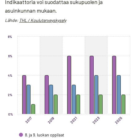
Indikaattoria voi suodattaa sukupuolen ja
asuinkunnan mukaan.
Lähde:
THL / Kouluterveyskysely
Chart
8%
Bar chart with 3 data series.
The chart has 1 X axis displaying categories.
6%
The chart has 1 Y axis displaying values. Data ranges from 1 to 6.
4%
2%
0%
2025
2023
2019
2017
2021
8. ja 9. luokan oppilaat