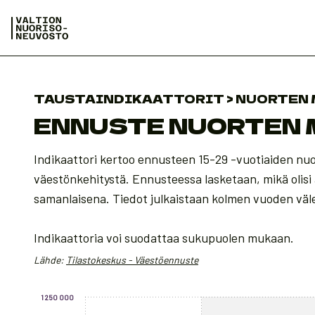
TAUSTAINDIKAATTORIT > NUORTEN
ENNUSTE NUORTEN
Indikaattori kertoo ennusteen 15-29 -vuotiaiden n
väestönkehitystä. Ennusteessa lasketaan, mikä olisi 
samanlaisena. Tiedot julkaistaan kolmen vuoden väle
Indikaattoria voi suodattaa sukupuolen mukaan.
Lähde:
Tilastokeskus - Väestöennuste
Chart
1 250 000
Chart with 3 data series.