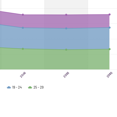
24381 to 1002167.
2055
2065
2045
19 - 24
25 - 29