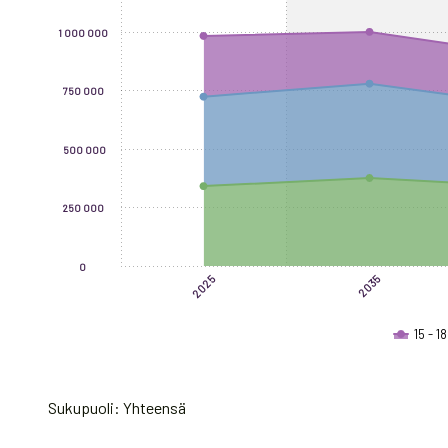
The chart has 1 X axis displaying categories.
1 000 000
The chart has 1 Y axis displaying values. Data ranges from 3
750 000
500 000
250 000
0
2025
2035
15 - 18
End of interactive chart.
Sukupuoli: Yhteensä