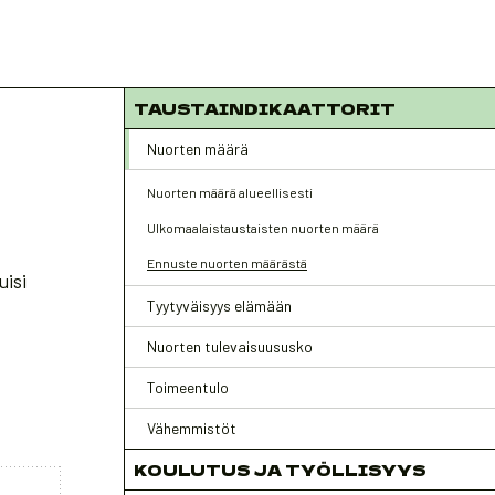
TAUSTAINDIKAATTORIT
Nuorten määrä
Nuorten määrä alueellisesti
Ulkomaalaistaustaisten nuorten määrä
Ennuste nuorten määrästä
uisi
Tyytyväisyys elämään
Nuorten tulevaisuususko
Toimeentulo
Vähemmistöt
KOULUTUS JA TYÖLLISYYS