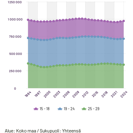
Chart
1 250 000
Chart with 3 data series.
The chart has 1 X axis displaying categories.
1 000 000
The chart has 1 Y axis displaying values. Data ranges from 30444
750 000
500 000
250 000
0
2006
2000
2009
2003
2024
2015
1997
2018
2012
2021
1994
15 - 18
19 - 24
25 - 29
End of interactive chart.
Alue: Koko maa / Sukupuoli: Yhteensä