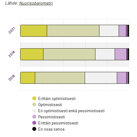
Lähde:
Nuorisobarometri
Chart
Bar chart with 6 data series.
2021
The chart has 1 X axis displaying categories.
The chart has 1 Y axis displaying values. Data ranges from 0.7 to 
2018
2016
Erittäin optimistisesti
Optimistisesti
En optimistisesti enkä pessimistisesti
Pessimistisesti
Erittäin pessimistisesti
En osaa sanoa